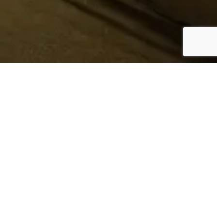
¿Sabes quién hace tu
ropa?
Nosotros te lo mostramos
Conoce más