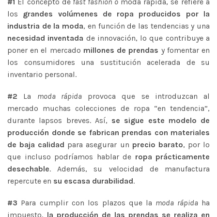
#1
El concepto de
fast fashion o
moda rápida, se refiere a
los
grandes volúmenes de ropa producidos por la
industria de la moda
, en función de las tendencias y una
necesidad inventada
de innovación, lo que contribuye a
poner en el mercado
millones de prendas
y fomentar en
los consumidores una sustitución acelerada de su
inventario personal.
#2
La
moda rápida
provoca que se introduzcan al
mercado muchas colecciones de ropa “en tendencia”,
durante lapsos breves. Así,
se sigue este modelo de
producción donde se fabrican prendas con materiales
de baja calidad
para asegurar un
precio barato
, por lo
que incluso podríamos hablar de
ropa prácticamente
desechable
. Además, su velocidad de manufactura
repercute en
su escasa durabilidad
.
#3
Para cumplir con los plazos que la
moda rápida
ha
impuesto,
la producción de las prendas se realiza en