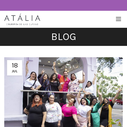
BLOG
18
JUL