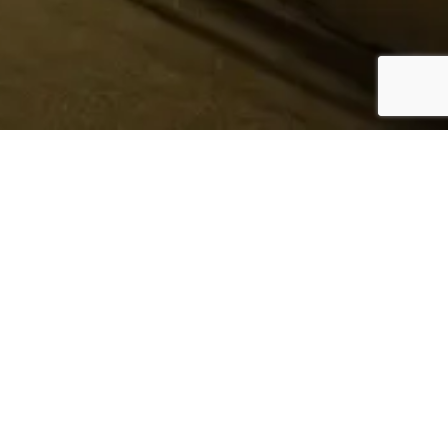
¿Sabes quién hace tu
ropa?
Nosotros te lo mostramos
Conoce más