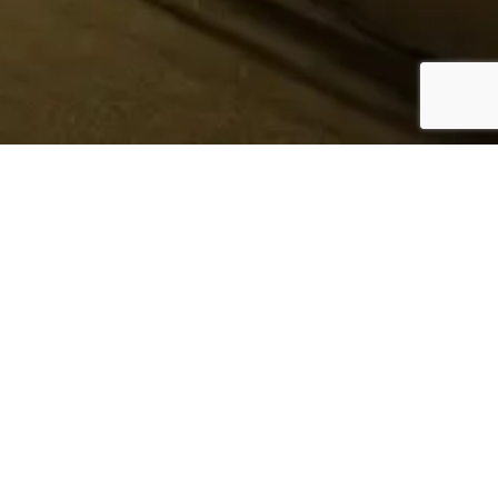
¿Sabes quién hace tu
ropa?
Nosotros te lo mostramos
Conoce más