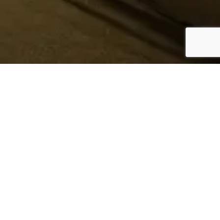
¿Sabes quién hace tu
ropa?
Nosotros te lo mostramos
Conoce más