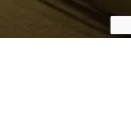
¿Sabes quién hace tu
ropa?
Nosotros te lo mostramos
Conoce más