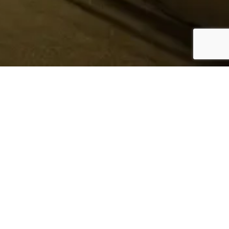
¿Sabes quién hace tu
ropa?
Nosotros te lo mostramos
Conoce más