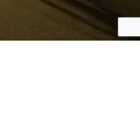
¿Sabes quién hace tu
ropa?
Nosotros te lo mostramos
Conoce más