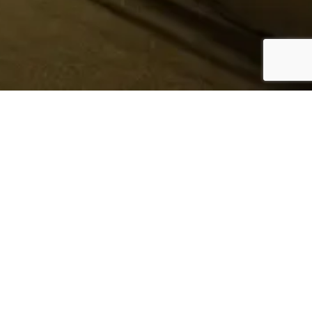
¿Sabes quién hace tu
ropa?
Nosotros te lo mostramos
Conoce más