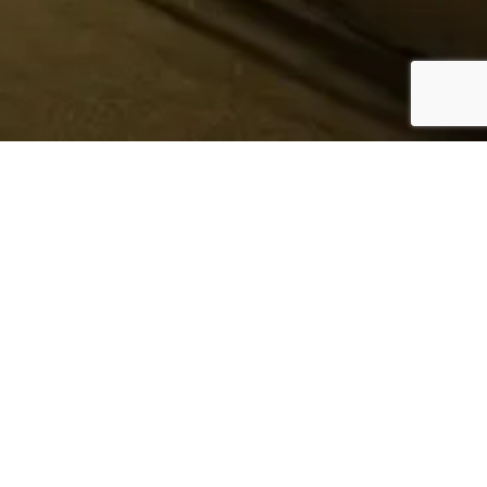
¿Sabes quién hace tu
ropa?
Nosotros te lo mostramos
Conoce más