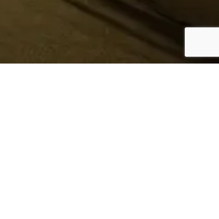
¿Sabes quién hace tu
ropa?
Nosotros te lo mostramos
Conoce más