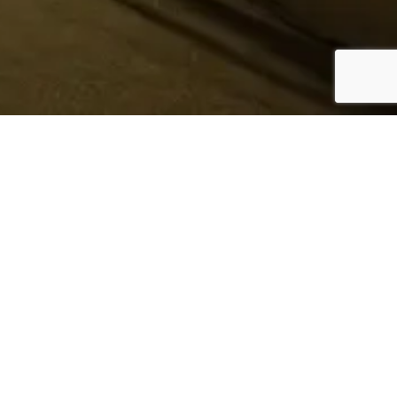
¿Sabes quién hace tu
ropa?
Nosotros te lo mostramos
Conoce más