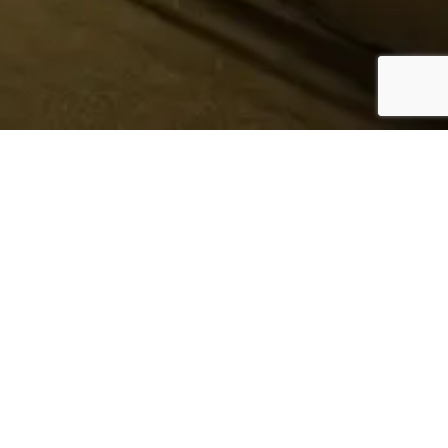
¿Sabes quién hace tu
ropa?
Nosotros te lo mostramos
Conoce más