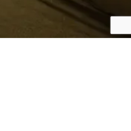
¿Sabes quién hace tu
ropa?
Nosotros te lo mostramos
Conoce más