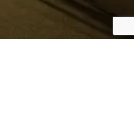
¿Sabes quién hace tu
ropa?
Nosotros te lo mostramos
Conoce más