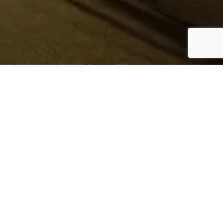
¿Sabes quién hace tu
ropa?
Nosotros te lo mostramos
Conoce más