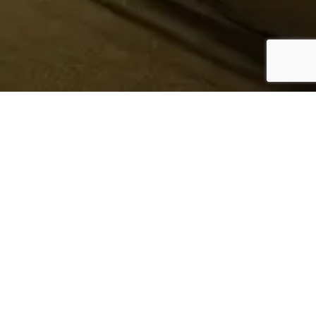
¿Sabes quién hace tu
ropa?
Nosotros te lo mostramos
Conoce más