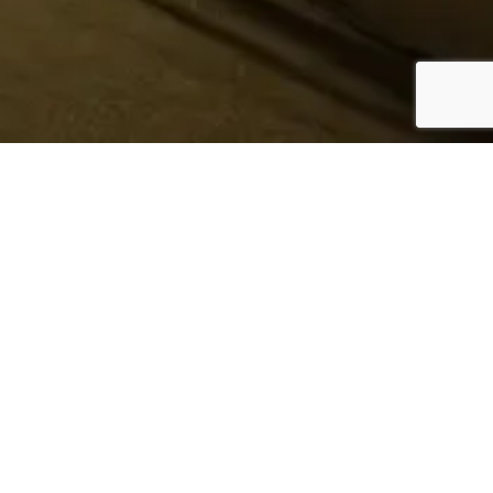
¿Sabes quién hace tu
ropa?
Nosotros te lo mostramos
Conoce más