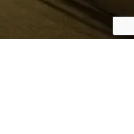
¿Sabes quién hace tu
ropa?
Nosotros te lo mostramos
Conoce más