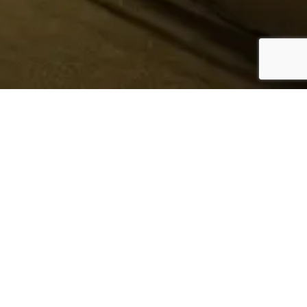
¿Sabes quién hace tu
ropa?
Nosotros te lo mostramos
Conoce más