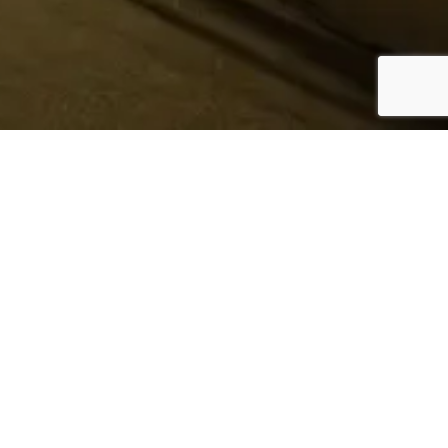
¿Sabes quién hace tu
ropa?
Nosotros te lo mostramos
Conoce más