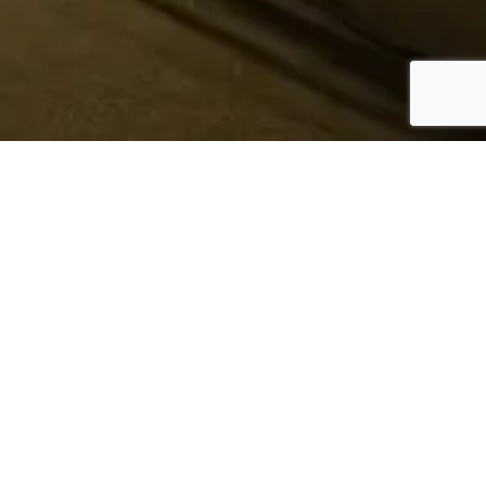
¿Sabes quién hace tu
ropa?
Nosotros te lo mostramos
Conoce más