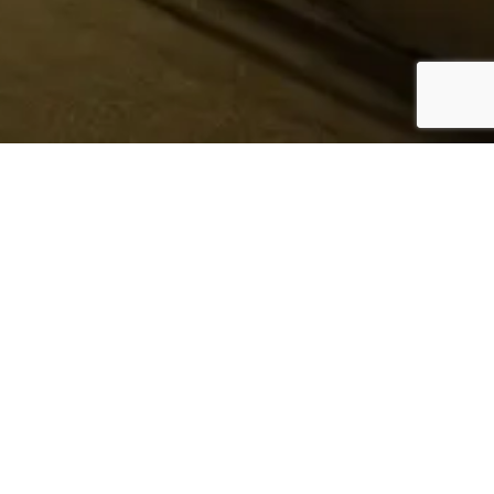
¿Sabes quién hace tu
ropa?
Nosotros te lo mostramos
Conoce más